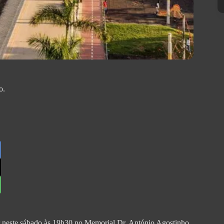
o.
r neste sábado às 19h30 no Memorial Dr. António Agostinho