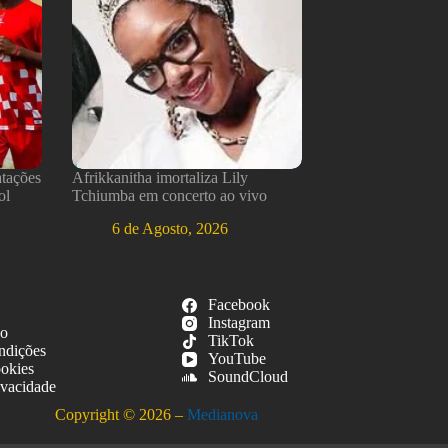
atações
Afrikkanitha imortaliza Lily
ol
Tchiumba em concerto ao vivo
6 de Agosto, 2026
Facebook
Instagram
so
TikTok
ndições
YouTube
ookies
SoundCloud
ivacidade
Copyright © 2026 –
Medianova