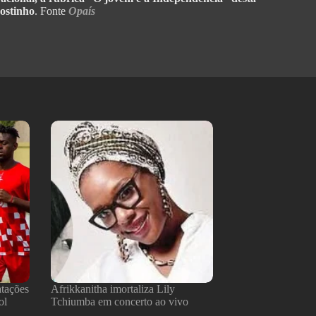
gostinho
. Fonte
Opaís
atações
Afrikkanitha imortaliza Lily
ol
Tchiumba em concerto ao vivo