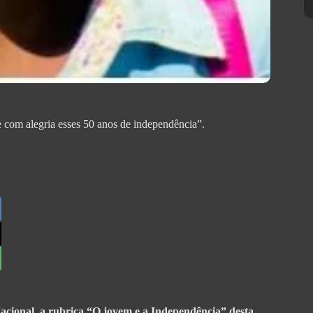
e com alegria esses 50 anos de independência”.
acional, a rubrica “O jovem e a Independência” desta