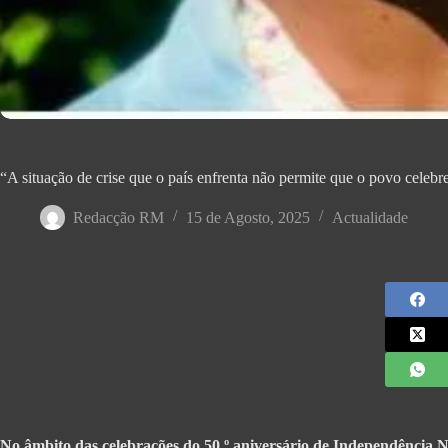
“A situação de crise que o país enfrenta não permite que o povo celebr
Redacção RM
15 de Agosto, 2025
Actualidade
No âmbito das celebrações do 50.º aniversário de Independência N