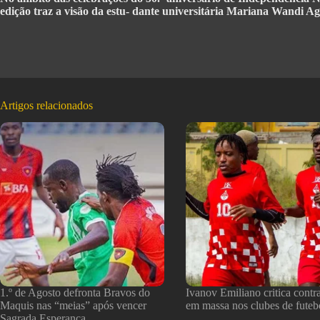
edição traz a visão da estu- dante universitária Mariana Wandi A
Artigos relacionados
1.º de Agosto defronta Bravos do
Ivanov Emiliano critica contr
Maquis nas “meias” após vencer
em massa nos clubes de futeb
Sagrada Esperança