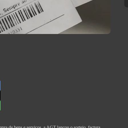
mpra de bens e serviços, a AGT lançou o sorteio factura