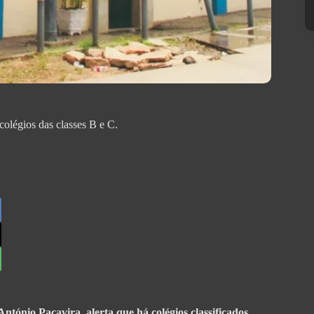
olégios das classes B e C.
tónio Pacavira, alerta que há colégios classificados