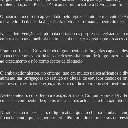
implementação da Posição Africana Comum sobre a Dívida, com foco em
O posicionamento foi apresentado pelo representante permanente de A
mesa redonda dedicada à gestão da dívida e ao financiamento do desen
Na sua intervenção, o diplomata destacou os progressos registados ao ní
com realce para a melhoria da transparência e o alargamento do acesso 
Francisco José da Cruz defendeu igualmente o reforço das capacidades i
financeiras com as prioridades de desenvolvimento de longo prazo, su
ao crescimento e não como factor de bloqueio.
O embaixador alertou, no entanto, que em muitos países africanos a dív
aumento das obrigações do serviço da dívida, os elevados custos de fin
factores que reduzem o espaço fiscal e condicionam o investimento no
Neste contexto, considerou a Posição Africana Comum sobre a Dívida 
consenso continental de que os mecanismos actuais não têm garantido a 
Durante a sua intervenção, o diplomata angolano chamou ainda a atençã
financiamento, que, segundo referiu, têm tornado os processos de rees