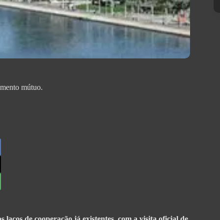
timento mútuo.
ços de cooperação já existentes, com a visita oficial de