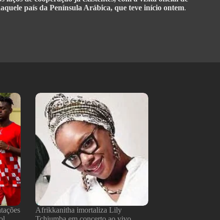
ele país da Península Arábica, que teve início ontem
.
atações
Afrikkanitha imortaliza Lily
ol
Tchiumba em concerto ao vivo