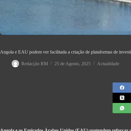
Angola e EAU podem ver facilitada a criação de plataformas de inves
Redacção RM
25 de Agosto, 2025
Actualidade
Angola e os Emirados Árabes Unidos (EAU) pretendem reforçar os la