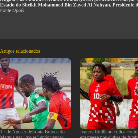
Estado do Sheikh Mohammed Bin Zayed Al Nahyan, Presidente daqu
Fonte
Opaís
Artigos relacionados
1.º de Agosto defronta Bravos do
Ivanov Emiliano critica contr
Maquis nas “meias” após vencer
em massa nos clubes de futeb