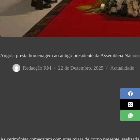
Angola presta homenagem ao antigo presidente da Assembleia Naciona
Redacção RM
22 de Dezembro, 2025
Actualidade
As cerimónias começaram com uma missa de corpo presente, realizada