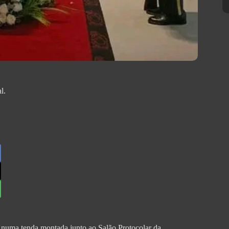
l.
 numa tenda montada junto ao Salão Protocolar da