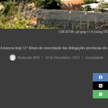
CREATOR: gd-jpeg v1.0 (using IJG
Arrancou hoje 11º fórum de concertação das delegações províncias do m
Redacção RM
18 de Dezembro, 2025
Actualidade