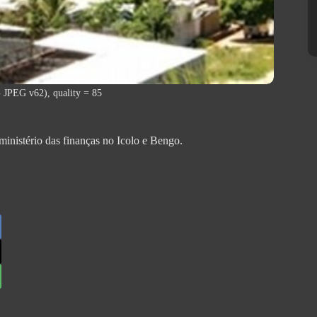
 JPEG v62), quality = 85
inistério das finanças no Icolo e Bengo.