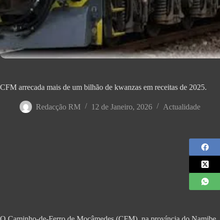
CFM arrecada mais de um bilhão de kwanzas em receitas de 2025.
Redacção RM
12 de Janeiro, 2026
Actualidade
O Caminho-de-Ferro de Moçâmedes (CFM), na província do Namibe, ar