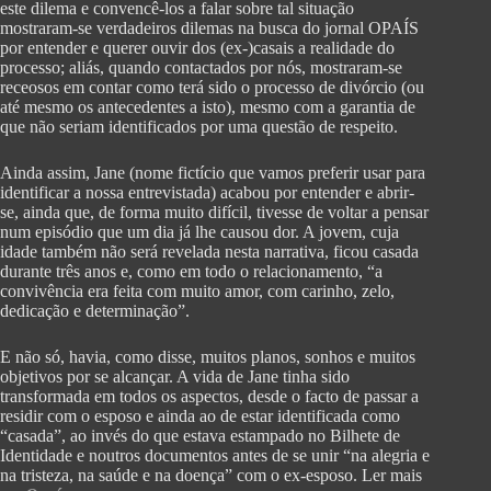
este dilema e convencê-los a falar sobre tal situação
mostraram-se verdadeiros dilemas na busca do jornal OPAÍS
por entender e querer ouvir dos (ex-)casais a realidade do
processo; aliás, quando contactados por nós, mostraram-se
receosos em contar como terá sido o processo de divórcio (ou
até mesmo os antecedentes a isto), mesmo com a garantia de
que não seriam identificados por uma questão de respeito.
Ainda assim, Jane (nome fictício que vamos preferir usar para
identificar a nossa entrevistada) acabou por entender e abrir-
se, ainda que, de forma muito difícil, tivesse de voltar a pensar
num episódio que um dia já lhe causou dor. A jovem, cuja
idade também não será revelada nesta narrativa, ficou casada
durante três anos e, como em todo o relacionamento, “a
convivência era feita com muito amor, com carinho, zelo,
dedicação e determinação”.
E não só, havia, como disse, muitos planos, sonhos e muitos
objetivos por se alcançar. A vida de Jane tinha sido
transformada em todos os aspectos, desde o facto de passar a
residir com o esposo e ainda ao de estar identificada como
“casada”, ao invés do que estava estampado no Bilhete de
Identidade e noutros documentos antes de se unir “na alegria e
na tristeza, na saúde e na doença” com o ex-esposo. Ler mais