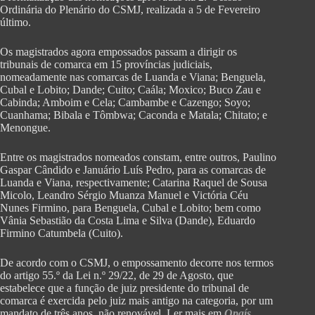
Ordinária do Plenário do CSMJ, realizada a 5 de Fevereiro
último.
Os magistrados agora empossados passam a dirigir os
tribunais de comarca em 15 províncias judiciais,
nomeadamente nas comarcas de Luanda e Viana; Benguela,
Cubal e Lobito; Dande; Cuito; Caála; Moxico; Buco Zau e
Cabinda; Amboim e Cela; Cambambe e Cazengo; Soyo;
Cuanhama; Bibala e Tômbwa; Caconda e Matala; Chitato; e
Menongue.
Entre os magistrados nomeados constam, entre outros, Paulino
Gaspar Cândido e Januário Luís Pedro, para as comarcas de
Luanda e Viana, respectivamente; Catarina Raquel de Sousa
Micolo, Leandro Sérgio Muanza Manuel e Victória Céu
Nunes Firmino, para Benguela, Cubal e Lobito; bem como
Vânia Sebastião da Costa Lima e Silva (Dande), Eduardo
Firmino Catumbela (Cuito).
De acordo com o CSMJ, o empossamento decorre nos termos
do artigo 55.º da Lei n.º 29/22, de 29 de Agosto, que
estabelece que a função de juiz presidente do tribunal de
comarca é exercida pelo juiz mais antigo na categoria, por um
mandato de três anos, não renovável. Ler mais em
Opaís