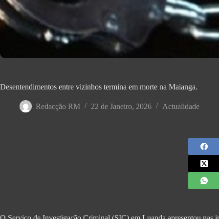
Desentendimentos entre vizinhos termina em morte na Maianga.
Redacção RM
22 de Janeiro, 2026
Actualidade
O Serviço de Investigação Criminal (SIC) em Luanda apresentou nas 