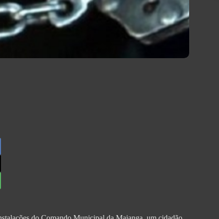
instalações do Comando Municipal da Maianga, um cidadão