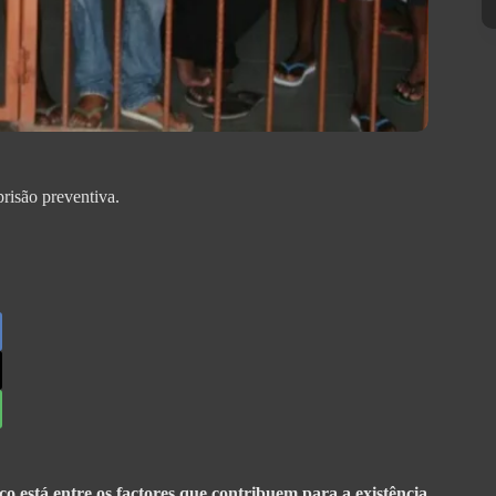
risão preventiva.
o está entre os factores que contribuem para a existência