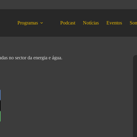
Programas
Podcast
Notícias
Eventos
So
adas no sector da energia e água.