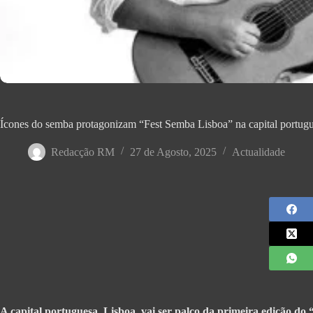
Ícones do semba protagonizam “Fest Semba Lisboa” na capital portugu
Redacção RM
27 de Agosto, 2025
Actualidade
A capital portuguesa, Lisboa, vai ser palco da primeira edição do 