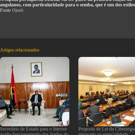
angolanos, com particularidade para o semba, que é um dos estilo
Fonte
Opaís
Artigos relacionados
Secretário de Estado para o Interior
Proposta de Lei da Cibersegu
avalia funcionamento dos órgãos do
aprovada na especialidade