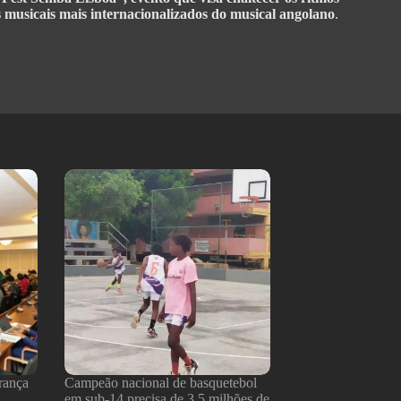
s musicais mais internacionalizados do musical angolano
.
rança
Campeão nacional de basquetebol
em sub-14 precisa de 3,5 milhões de