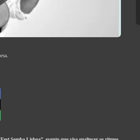
esa.
“Fest Semba Lisboa”, evento que visa enaltecer os ritmos