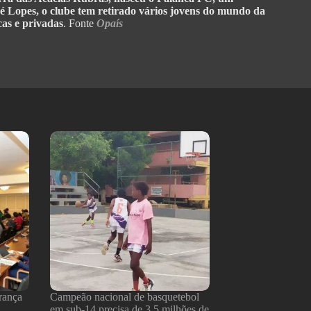
sé Lopes, o clube tem retirado vários jovens do mundo da
cas e privadas
. Fonte
Opaís
rança
Campeão nacional de basquetebol
em sub-14 precisa de 3,5 milhões de