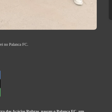
ei no Palanca FC.
erra das Acácias Rubras, nasceu o Palanca FC, um