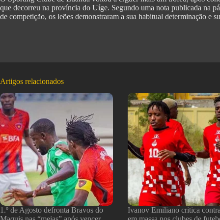
que decorreu na província do Uíge. Segundo uma nota publicada na pág
de competição, os leões demonstraram a sua habitual determinação e su
Artigos relacionados
1.º de Agosto defronta Bravos do
Ivanov Emiliano critica contr
Maquis nas “meias” após vencer
em massa nos clubes de futeb