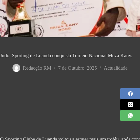
Judo: Sporting de Luanda conquista Torneio Nacional Muza Kany.
Redacção RM
7 de Outubro, 2025
Actualidade
O Sporting Clube de Luanda voltou a erguer mais um troféu, após con