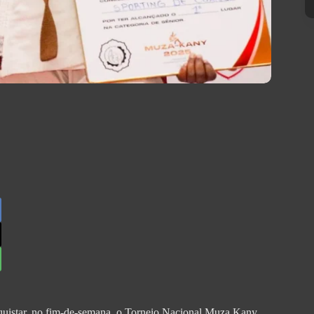
quistar, no fim-de-semana, o Torneio Nacional Muza Kany,