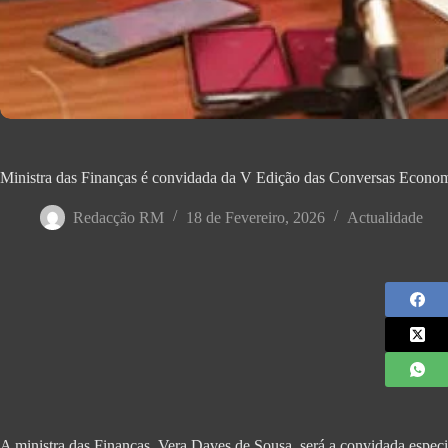
Ministra das Finanças é convidada da V Edição das Conversas Econo
Redacção RM
18 de Fevereiro, 2026
Actualidade
A ministra das Finanças, Vera Daves de Sousa, será a convidada esp