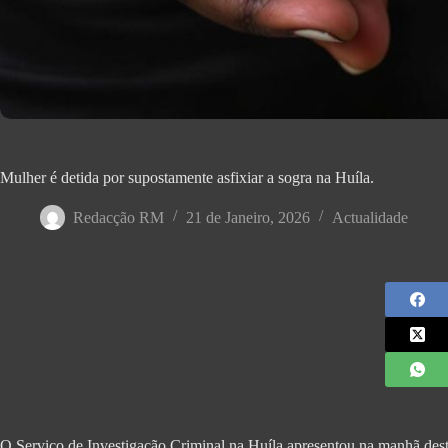
Mulher é detida por supostamente asfixiar a sogra na Huíla.
Redacção RM
21 de Janeiro, 2026
Actualidade
O Serviço de Investigação Criminal na Huíla apresentou na manhã desta