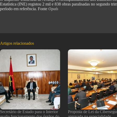
Estatística (INE) registou 2 mil e 838 obras paralisadas no segundo tri
período em referência. Fonte
Opaís
Artigos relacionados
Secretário de Estado para o Interior
Proposta de Lei da Cibersegu
avalia funcionamento dos órgãos do
aprovada na especialidade