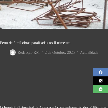
Perto de 3 mil obras paralisadas no II trimestre.
Redacção RM
2 de Outubro, 2025
Actualidade
O Inquérito Trimestral de Avanço e Acompanhamento dos Edifícios em