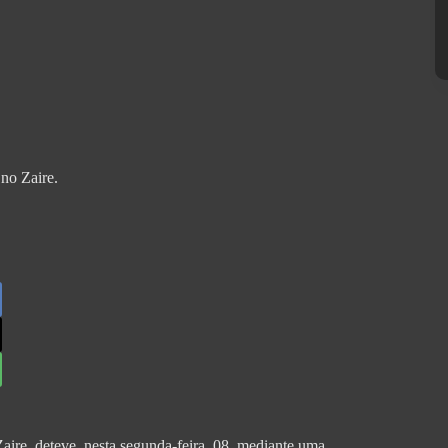
 no Zaire.
ire, deteve, nesta segunda-feira, 08, mediante uma