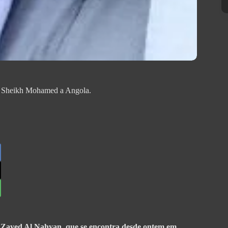
 de Sheikh Mohamed a Angola.
Zayed Al Nahyan, que se encontra desde ontem em