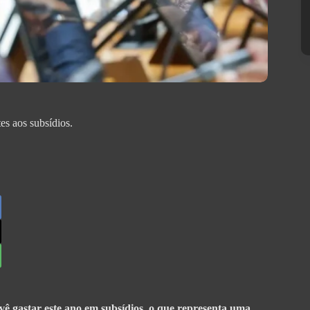
s aos subsídios.
vê gastar este ano em subsídios, o que representa uma