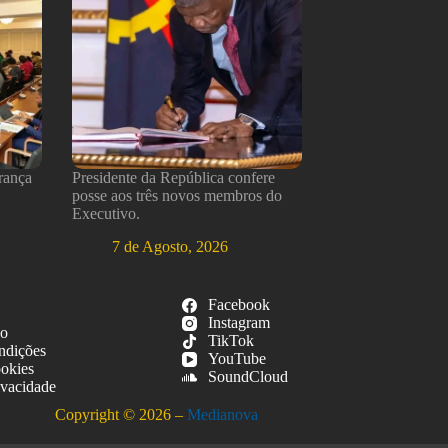
rança
Presidente da República confere
posse aos três novos membros do
Executivo.
7 de Agosto, 2026
Facebook
Instagram
so
TikTok
ndições
YouTube
ookies
SoundCloud
ivacidade
Copyright © 2026 –
Medianova