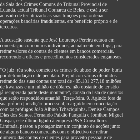
da Sala dos Crimes Comuns do Tribunal Provincial de
Luanda, actual Tribunal Comarca de Belas, e está a ser
acusado de ter utilizado as suas funções para ordenar
operações bancárias fraudulentas, em benefício próprio e de
terceiros.
A acusação sustenta que José Lourenço Pereira actuou em
concertação com outros indivíduos, actualmente em fuga, para
retirar valores de contas de clientes em bancos comerciais,
recorrendo a ofícios e procedimentos considerados enganosos.
“O juiz, réu solto, cometeu os crimes de abuso de poder, burla
por defraudação e de peculato. Prejudicou vários ofendidos
retirando das suas contas um total de 485.181.277,18 milhões
de kwanzas e um milhão de dólares, não obstante de ter sido
já recuperada parte deste montante”, consta da lista de quesitos
que serão respondidos amanhã, Terça-feira, 9. Agindo fora da
sua própria jurisdição processual, o arguido em concertação
com os prófugos João Albino Tchaciquinha, Denise Campos
Dias dos Santos, Fernando Paixão Panguila e Jomilton Miguel
Gaspar, este último ligado à empresa PKS Consultores
Limitada, passou a protagonizar um conjunto de acções junto
de alguns bancos comerciais com o objectivo de retirar
dinheiro das contas de clientes para proveito pessoal e de