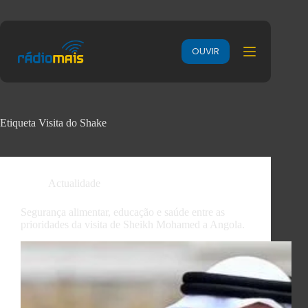
OUVIR
Etiqueta
Visita do Shake
Actualidade
Segurança alimentar, educação e saúde entre as
prioridades da visita de Sheikh Mohamed a Angola.