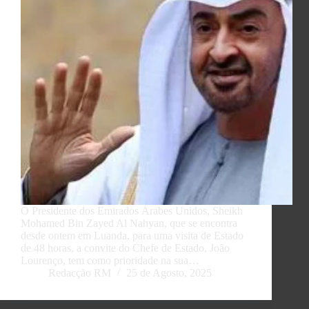
O Presidente dos Emirados Árabes Unidos, Sheikh
Mohamed Bin Zayed Al Nahyan, que se encontra
desde ontem em Luanda, para uma visita de Estado
de 48 horas, a convite do Chefe de Estado, João
Lourenço, tem como prioridade na sua…
Redacção RM
25 de Agosto, 2025